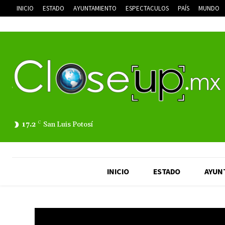
INICIO
ESTADO
AYUNTAMIENTO
ESPECTACULOS
PAÍS
MUNDO
17.2
C
San Luis Potosí
INICIO
ESTADO
AYUN