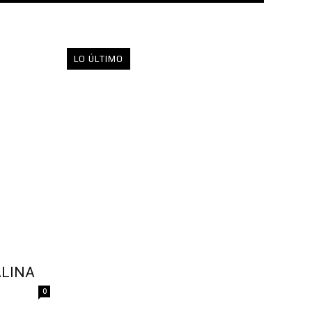
LO ÚLTIMO
ALINA
0