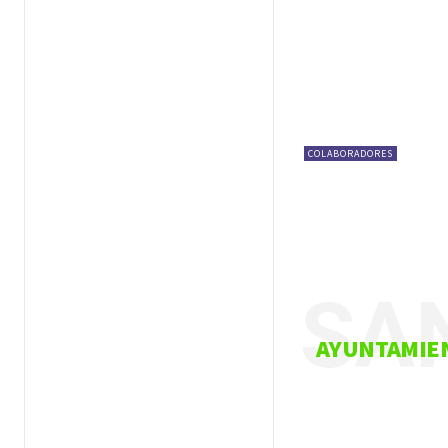
COLABORADORES
Embajador de México en
EE.UU. reitera respaldo
a la familia de Lorenzo
Salgado
SAN
6 de agosto, 2026 1:00pm
AYUNTAMIE