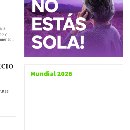
a la
do y
miento...
ICIO
Mundial 2026
 rutas
e
O