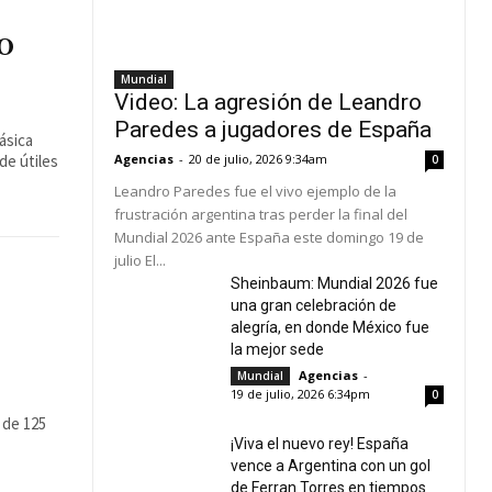
O
Mundial
Video: La agresión de Leandro
Paredes a jugadores de España
ásica
de útiles
Agencias
-
20 de julio, 2026 9:34am
0
Leandro Paredes fue el vivo ejemplo de la
frustración argentina tras perder la final del
Mundial 2026 ante España este domingo 19 de
O
julio El...
Sheinbaum: Mundial 2026 fue
S
una gran celebración de
alegría, en donde México fue
la mejor sede
Agencias
-
Mundial
19 de julio, 2026 6:34pm
0
 de 125
¡Viva el nuevo rey! España
vence a Argentina con un gol
de Ferran Torres en tiempos