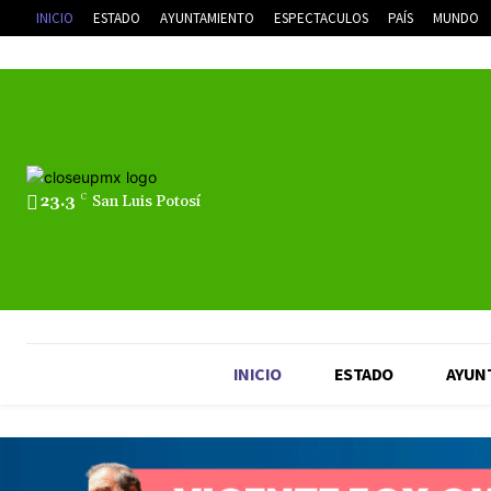
INICIO
ESTADO
AYUNTAMIENTO
ESPECTACULOS
PAÍS
MUNDO
23.3
C
San Luis Potosí
INICIO
ESTADO
AYUN