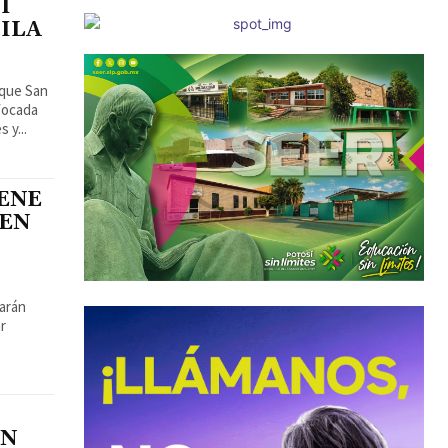
I
PILA
 que San
nfocada
 y...
ENE
 EN
tarán
ar
EN