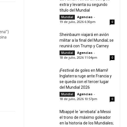
extra y levanta su segundo
título del Mundial
Agencias
-
Mundial
19 de julio, 2026 6:30pm
0
mena")
Sheinbaum viajará en avión
pina
militar a la final del Mundial; se
reunirá con Trump y Carney
Agencias
-
Mundial
18 de julio, 2026 11:04pm
0
¡Festival de goles en Miami!
Inglaterra ruge ante Francia y
se queda con el tercer lugar
del Mundial 2026
Agencias
-
Mundial
18 de julio, 2026 10:57pm
0
Mbappé le ‘arrebata’ a Messi
el trono de máximo goleador
en la historia de los Mundiales;