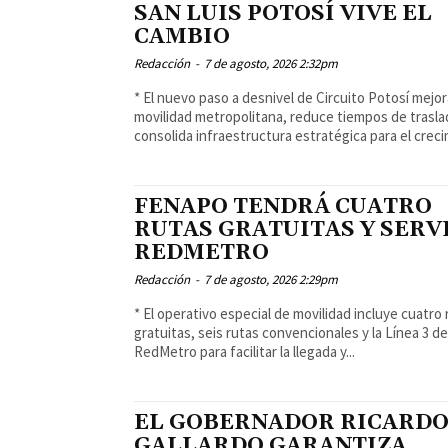
SAN LUIS POTOSÍ VIVE EL
CAMBIO
Redacción
-
7 de agosto, 2026 2:32pm
* El nuevo paso a desnivel de Circuito Potosí mejor
movilidad metropolitana, reduce tiempos de trasla
consolida infraestructura estratégica para el creci
FENAPO TENDRÁ CUATRO
RUTAS GRATUITAS Y SERV
REDMETRO
Redacción
-
7 de agosto, 2026 2:29pm
* El operativo especial de movilidad incluye cuatro
gratuitas, seis rutas convencionales y la Línea 3 d
RedMetro para facilitar la llegada y...
EL GOBERNADOR RICARD
GALLARDO GARANTIZA