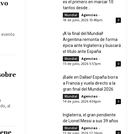
es el primero en marcar 10
ivo
tantos desde...
Agencias
-
Mundial
18 de julio, 2026 10:49pm
0
¡A la final del Mundial!
Argentina remonta de forma
épica ante Inglaterra y buscará
el título ante España
Agencias
-
Mundial
15 de julio, 2026 5:57pm
0
sobre
¡Baile en Dallas! España borra
a Francia y vuela directo a la
gran final del Mundial 2026
Agencias
-
Mundial
a
14 de julio, 2026 4:06pm
0
do, al
Inglaterra, el gran pendiente
de Lionel Messi a sus 39 años
Agencias
-
Mundial
iene
13 de julio, 2026 12:26pm
0