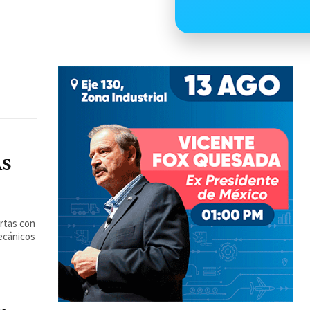
O
ÁS
ertas con
ecánicos
O