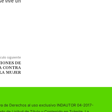
se vive un
ículo siguiente
CIONES DE
IA CONTRA
LA MUJER
va de Derechos al uso exclusivo INDAUTOR 04-2017-
o de Licitud de Título y Contenido en Trámite. La