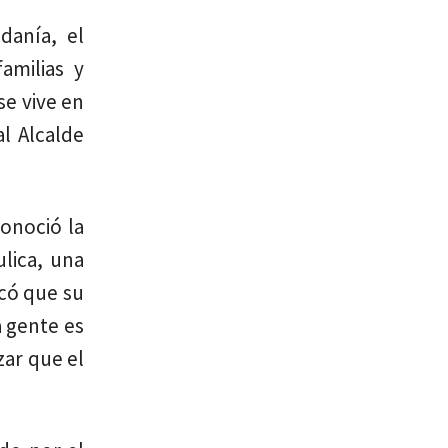
danía, el
amilias y
se vive en
l Alcalde
onoció la
ulica, una
có que su
a gente es
zar que el