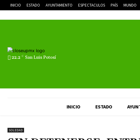
INICIO
ESTADO
AYUNTAMIENTO
ESPECTACULOS
PAÍS
MUNDO
22.2
C
San Luis Potosí
INICIO
ESTADO
AYUN
SOLEDAD