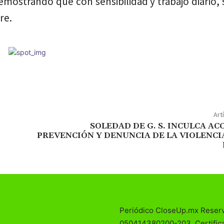
mostrando que con sensibilidad y trabajo diario, 
re.
Art
SOLEDAD DE G. S. INCULCA AC
PREVENCIÓN Y DENUNCIA DE LA VIOLENC
Periódico CloseUp.mx Reser
050414380200-203. Certificad