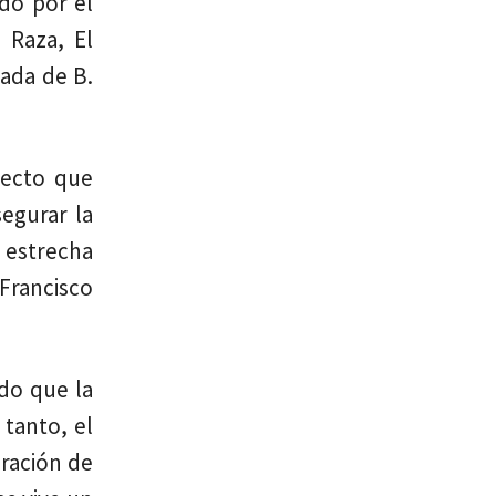
ado por el
 Raza, El
nada de B.
yecto que
segurar la
a estrecha
Francisco
do que la
 tanto, el
eración de