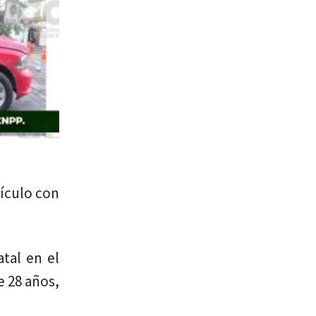
hículo con
atal en el
e 28 años,