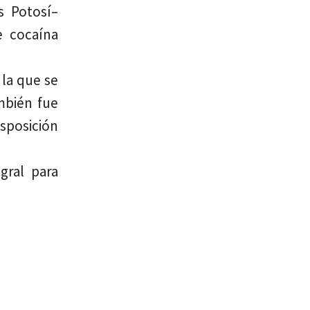
s Potosí–
e cocaína
 la que se
mbién fue
isposición
gral para