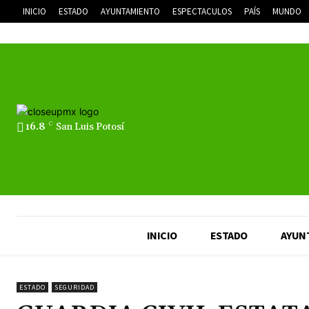
INICIO
ESTADO
AYUNTAMIENTO
ESPECTACULOS
PAÍS
MUNDO
16.8
C
San Luis Potosí
INICIO
ESTADO
AYUN
ESTADO
SEGURIDAD