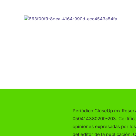
Periódico CloseUp.mx Reser
050414380200-203. Certificad
opiniones expresadas por los
del editor de la publicación. 