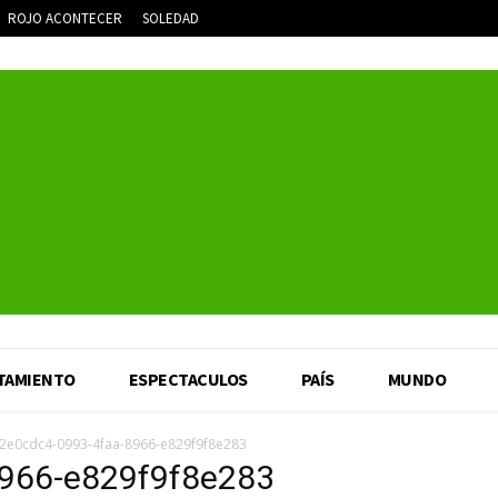
ROJO ACONTECER
SOLEDAD
TAMIENTO
ESPECTACULOS
PAÍS
MUNDO
2e0cdc4-0993-4faa-8966-e829f9f8e283
966-e829f9f8e283