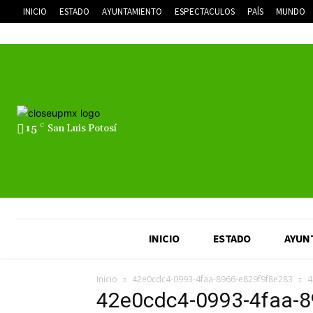
INICIO
ESTADO
AYUNTAMIENTO
ESPECTACULOS
PAÍS
MUNDO
15
C
San Luis Potosí
INICIO
ESTADO
AYUN
Inicio
42e0cdc4-0993-4faa-8966-e829f9f8e283
4
42e0cdc4-0993-4faa-8