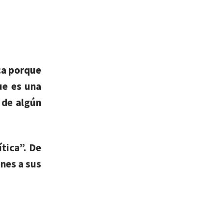
ca porque
ue es una
 de algún
ítica”. De
ones a sus