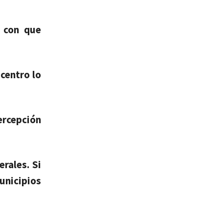
 con que
centro lo
ercepción
rales. Si
unicipios