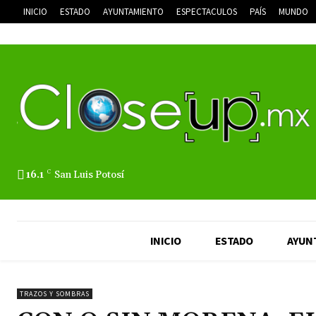
INICIO
ESTADO
AYUNTAMIENTO
ESPECTACULOS
PAÍS
MUNDO
16.1
C
San Luis Potosí
INICIO
ESTADO
AYUN
TRAZOS Y SOMBRAS