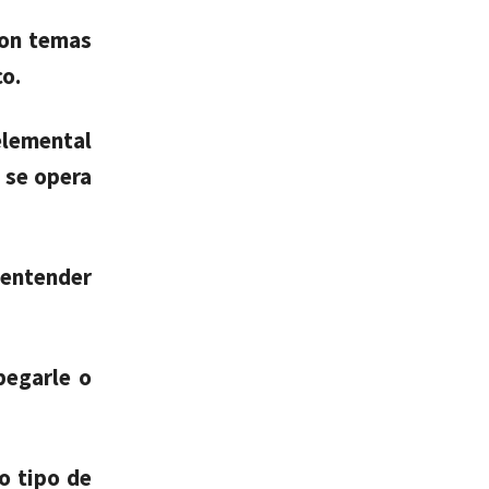
con temas
co.
elemental
 se opera
 entender
pegarle o
do tipo de