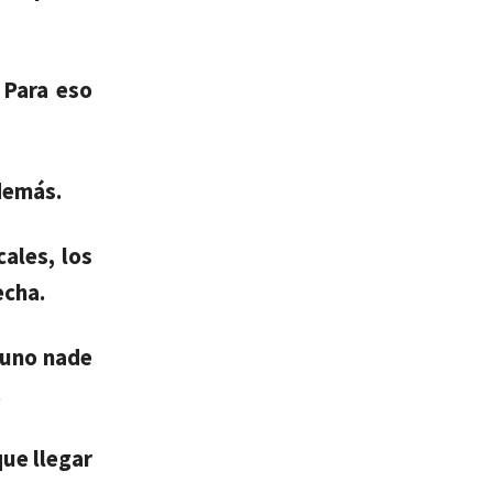
 Para eso
 demás.
ales, los
echa.
guno nade
.
ue llegar