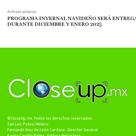
Artículo anterior
PROGRAMA INVERNAL NAVIDEÑO SERÁ ENTREG
DURANTE DICIEMBRE Y ENERO 2025
©CloseUp.mx. Todos los derechos reservados.
San Luis Potosí México.
Fernando Diaz de León Cardona - Director General
Karina Castillo Palma - Editora-Reportera