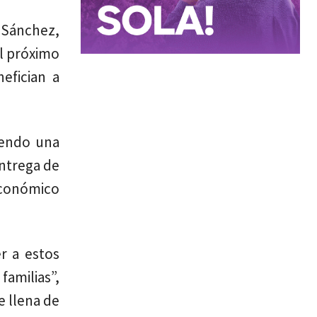
 Sánchez,
el próximo
efician a
iendo una
entrega de
económico
r a estos
amilias”,
e llena de