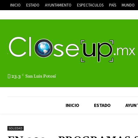
INICIO
ESTADO
AYUNTAMIENTO
ESPECTACULOS
PAÍS
MUNDO
23.3
C
San Luis Potosí
INICIO
ESTADO
AYUN
SOLEDAD