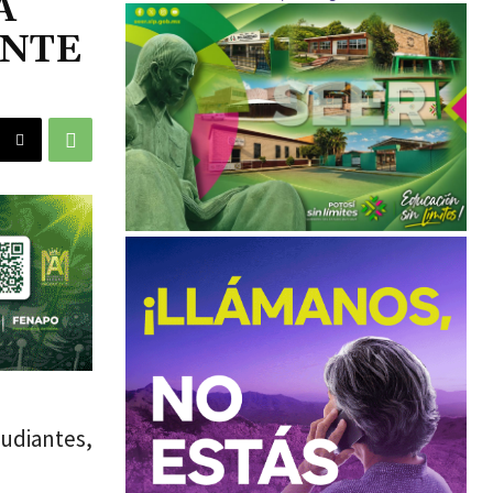
A
ANTE
tudiantes,