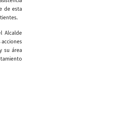
asistencia
e de esta
tientes.
l Alcalde
s acciones
y su área
ntamiento