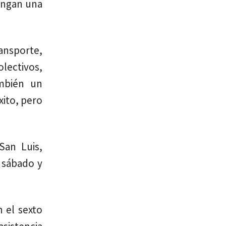
tengan una
ransporte,
lectivos,
ambién un
xito, pero
San Luis,
 sábado y
 el sexto