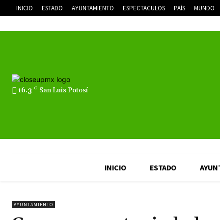
INICIO
ESTADO
AYUNTAMIENTO
ESPECTACULOS
PAÍS
MUNDO
16.3
C
San Luis Potosí
INICIO
ESTADO
AYUN
AYUNTAMIENTO