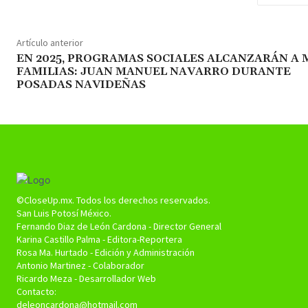
Artículo anterior
EN 2025, PROGRAMAS SOCIALES ALCANZARÁN A 
FAMILIAS: JUAN MANUEL NAVARRO DURANTE
POSADAS NAVIDEÑAS
©CloseUp.mx. Todos los derechos reservados.
San Luis Potosí México.
Fernando Diaz de León Cardona - Director General
Karina Castillo Palma - Editora-Reportera
Rosa Ma. Hurtado - Edición y Administración
Antonio Martinez - Colaborador
Ricardo Meza - Desarrollador Web
Contacto:
deleoncardona@hotmail.com