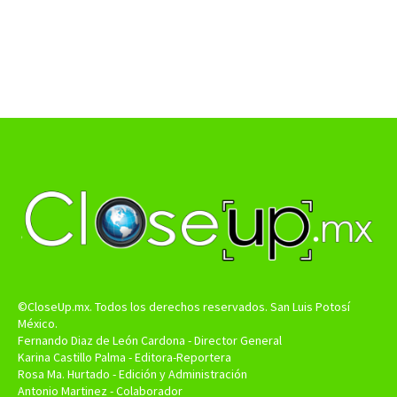
©CloseUp.mx. Todos los derechos reservados. San Luis Potosí
México.
Fernando Diaz de León Cardona - Director General
Karina Castillo Palma - Editora-Reportera
Rosa Ma. Hurtado - Edición y Administración
Antonio Martinez - Colaborador