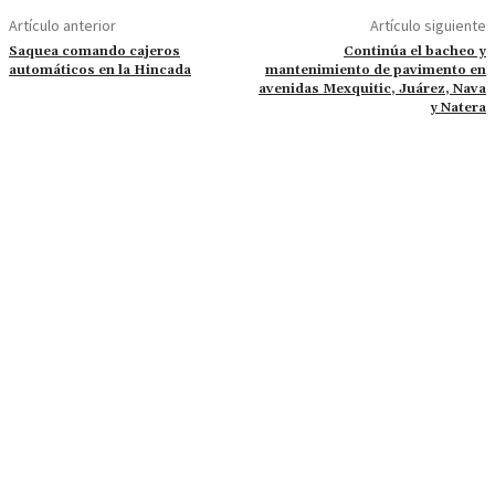
Artículo anterior
Artículo siguiente
Saquea comando cajeros
Continúa el bacheo y
automáticos en la Hincada
mantenimiento de pavimento en
avenidas Mexquitic, Juárez, Nava
y Natera