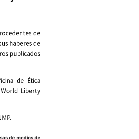
procedentes de
 sus haberes de
eros publicados
cina de Ética
 World Liberty
UMP.
esas de
medios de