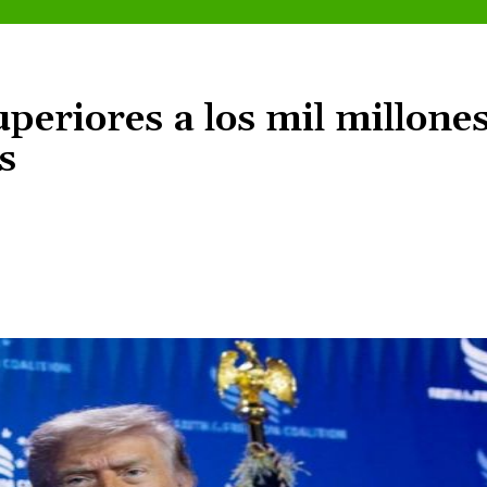
periores a los mil millone
s
Cuota