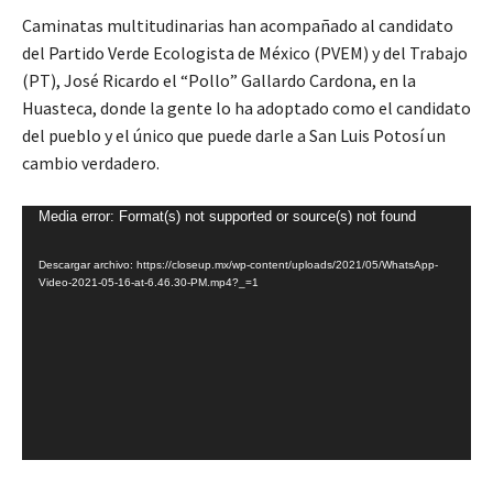
Caminatas multitudinarias han acompañado al candidato
del Partido Verde Ecologista de México (PVEM) y del Trabajo
(PT), José Ricardo el “Pollo” Gallardo Cardona, en la
Huasteca, donde la gente lo ha adoptado como el candidato
del pueblo y el único que puede darle a San Luis Potosí un
cambio verdadero.
R
Media error: Format(s) not supported or source(s) not found
e
Descargar archivo: https://closeup.mx/wp-content/uploads/2021/05/WhatsApp-
p
Video-2021-05-16-at-6.46.30-PM.mp4?_=1
r
o
d
u
c
t
o