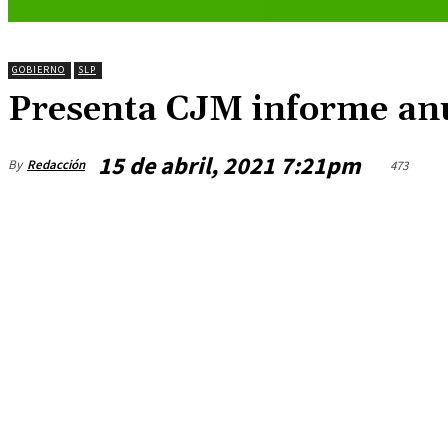
GOBIERNO
SLP
Presenta CJM informe anu
15 de abril, 2021 7:21pm
By
Redacción
473