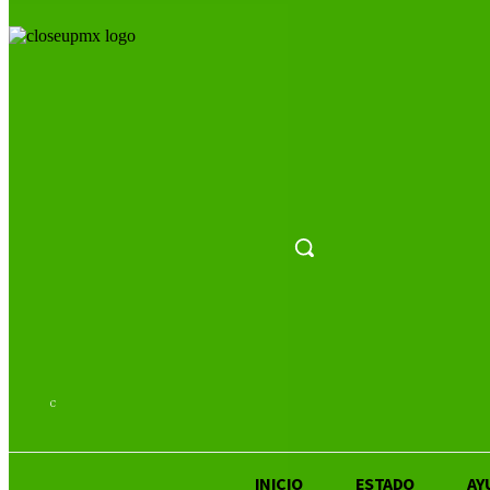
26.8
C
San Luis Potosí
INICIO
ESTADO
AY