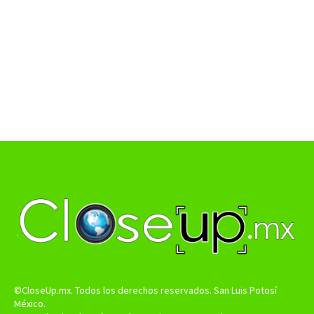
©CloseUp.mx. Todos los derechos reservados. San Luis Potosí
México.