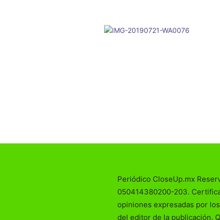
Periódico CloseUp.mx Reser
050414380200-203. Certificad
opiniones expresadas por los
del editor de la publicación. 