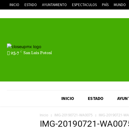
INICIO
ESTADO
AYUNTAMIENTO
ESPECTACULOS
PAÍS
MUNDO
25.7
C
San Luis Potosí
INICIO
ESTADO
AYUN
Inicio
IMG-20190721-WA0075
IMG-20190721-WA
IMG-20190721-WA007