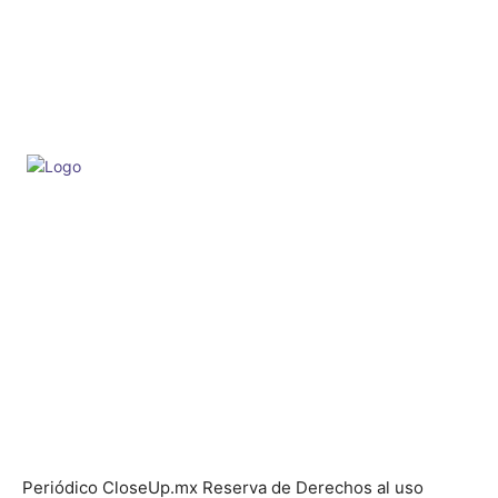
©CloseUp.mx. Todos los derechos reservados. San Luis Potosí
México.
Fernando Diaz de León Cardona - Director General
Karina Castillo Palma - Editora-Reportera
Rosa Ma. Hurtado - Edición y Administración
Antonio Martinez - Colaborador
Ricardo Meza - Desarrollador Web
Contacto:
deleoncardona@hotmail.com
4441258075
Periódico CloseUp.mx Reserva de Derechos al uso