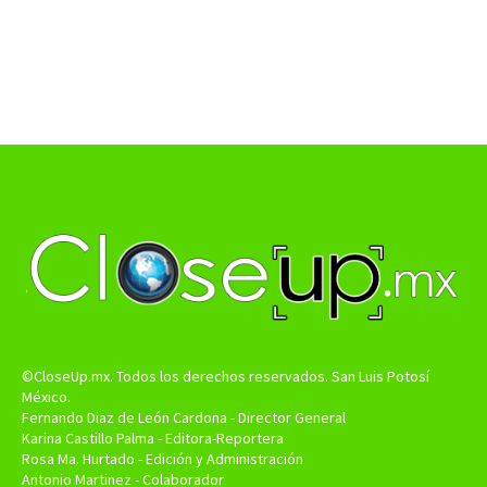
©CloseUp.mx. Todos los derechos reservados. San Luis Potosí
México.
Fernando Diaz de León Cardona - Director General
Karina Castillo Palma - Editora-Reportera
Rosa Ma. Hurtado - Edición y Administración
Antonio Martinez - Colaborador