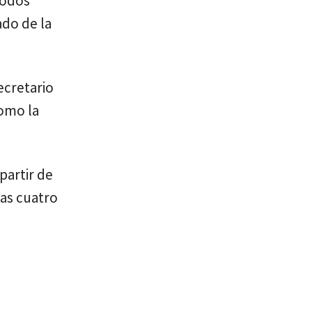
todos
do de la
ecretario
como la
partir de
as cuatro