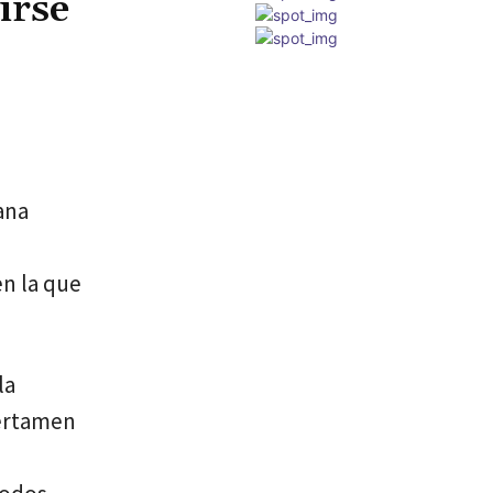
irse
ana
en la que
la
certamen