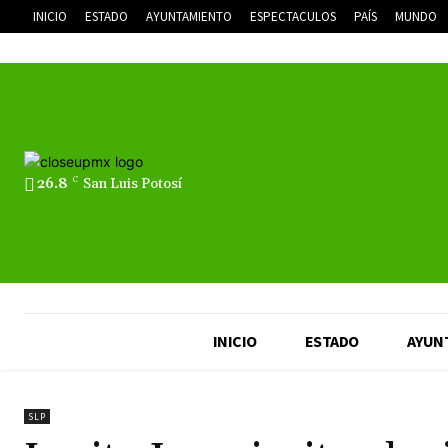
INICIO
ESTADO
AYUNTAMIENTO
ESPECTACULOS
PAÍS
MUNDO
26.8
C
San Luis Potosí
INICIO
ESTADO
AYUN
SLP