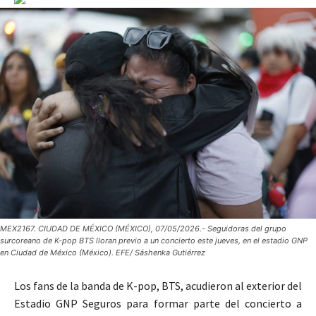
MEX2167. CIUDAD DE MÉXICO (MÉXICO), 07/05/2026.- Seguidoras del grupo
surcoreano de K-pop BTS lloran previo a un concierto este jueves, en el estadio GNP
en Ciudad de México (México). EFE/ Sáshenka Gutiérrez
Los fans de la banda de K-pop, BTS, acudieron al exterior del
Estadio GNP Seguros para formar parte del concierto a