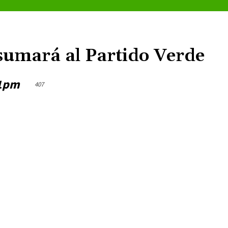
sumará al Partido Verde
21pm
407
Cuota