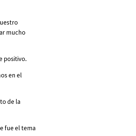
nuestro
dar mucho
 positivo.
os en el
to de la
e fue el tema