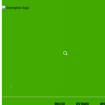
26.8
C
San Luis Potosí
INICIO
ESTADO
AY