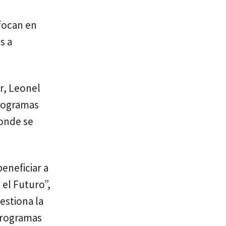
focan en
s a
r, Leonel
programas
donde se
eneficiar a
el Futuro”,
estiona la
 programas