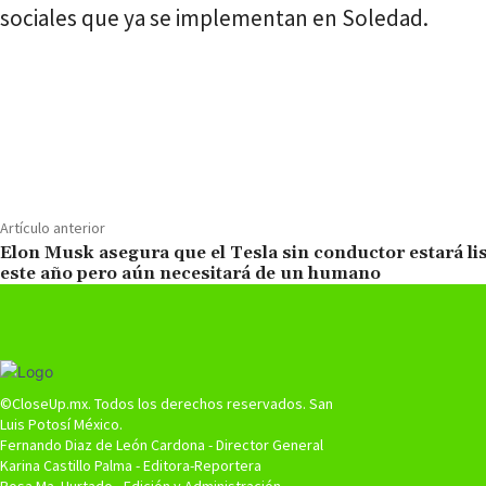
sociales que ya se implementan en Soledad.
Cuota
Artículo anterior
Elon Musk asegura que el Tesla sin conductor estará li
este año pero aún necesitará de un humano
©CloseUp.mx. Todos los derechos reservados. San
Luis Potosí México.
Fernando Diaz de León Cardona - Director General
Karina Castillo Palma - Editora-Reportera