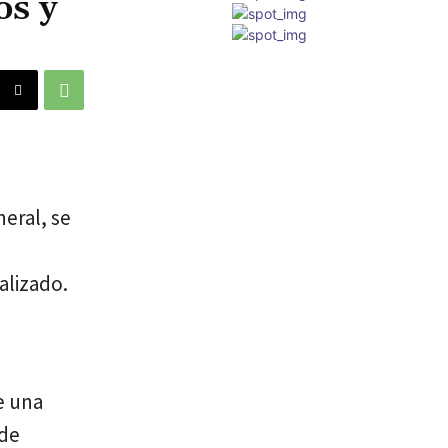
os y
neral, se
alizado.
e una
 de