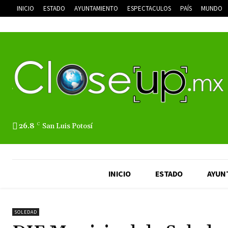
INICIO
ESTADO
AYUNTAMIENTO
ESPECTACULOS
PAÍS
MUNDO
26.8
C
San Luis Potosí
INICIO
ESTADO
AYUN
SOLEDAD