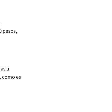
s
0 pesos,
nas a
n, como es