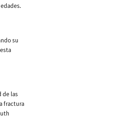
s edades.
ando su
 esta
 de las
a fractura
Ruth