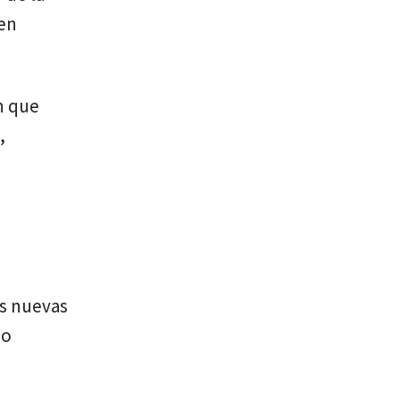
nen
n que
,
os nuevas
io