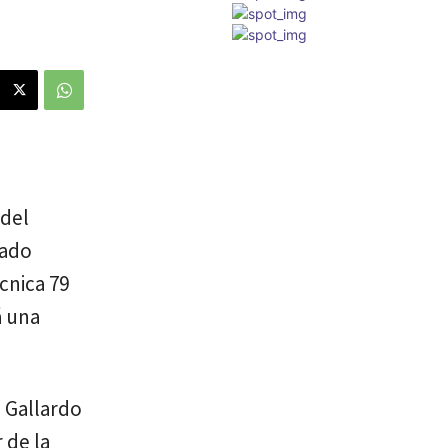
 del
tado
cnica 79
á una
o Gallardo
 de la