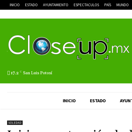
INICIO
ESTADO
AYUNTAMIENTO
ESPECTACULOS
PAÍS
MUNDO
17.2
C
San Luis Potosí
INICIO
ESTADO
AYUN
SOLEDAD