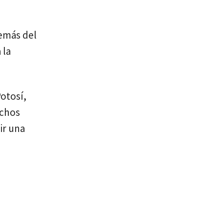
demás del
 la
Potosí,
echos
ir una