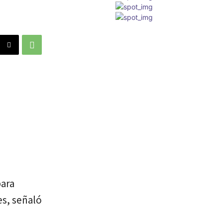
para
es, señaló