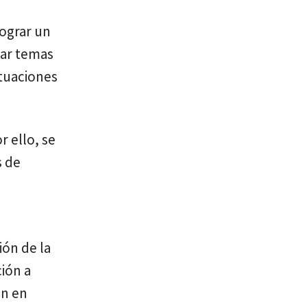
lograr un
nar temas
ituaciones
r ello, se
s de
ión de la
ción a
ón en