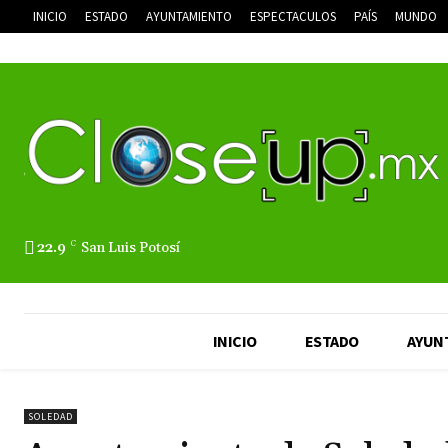
INICIO
ESTADO
AYUNTAMIENTO
ESPECTACULOS
PAÍS
MUNDO
22.9
C
San Luis Potosí
INICIO
ESTADO
AYUN
SOLEDAD