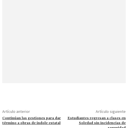
Artículo anterior
Artículo siguiente
Continúan las gestiones para dar
Estudiantes regresan a clases en
término a obras de índole estatal
Soledad sin incidencias de
seguridad