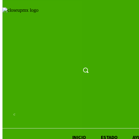
25.7
C
San Luis Potosí
INICIO
ESTADO
AY