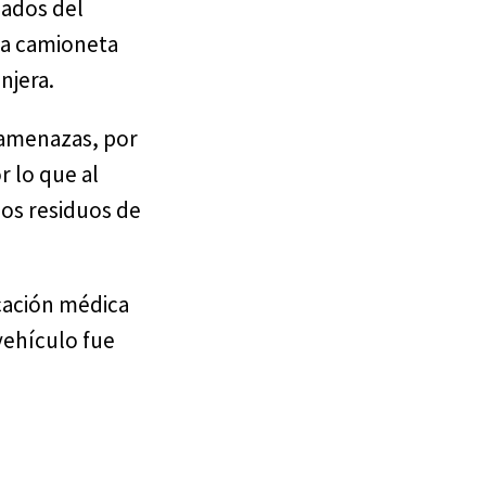
gados del
na camioneta
njera.
 amenazas, por
r lo que al
ños residuos de
icación médica
vehículo fue