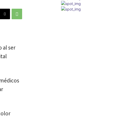
 al ser
tal
ramédicos
ar
color