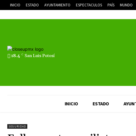
INICIO
ESTADO
AYUNTAMIENTO
ESPECTACULOS
PAÍS
MUNDO
18.4
C
San Luis Potosí
INICIO
ESTADO
AYUN
SEGURIDAD