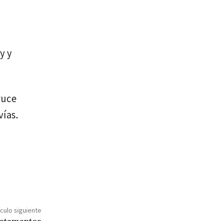
o
y y
ruce
vías.
ículo siguiente