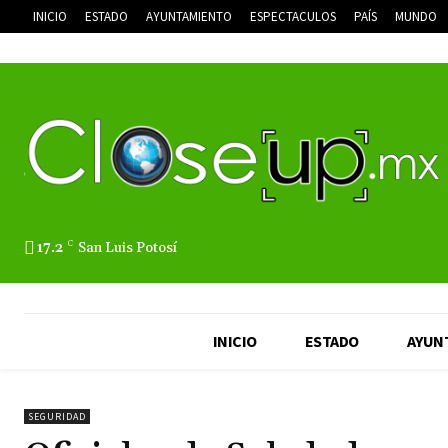
INICIO
ESTADO
AYUNTAMIENTO
ESPECTACULOS
PAÍS
MUNDO
17.2
C
San Luis Potosí
INICIO
ESTADO
AYUN
SEGURIDAD