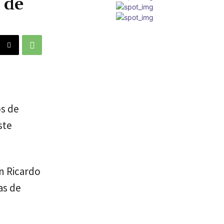
 de
os de
ste
an Ricardo
as de