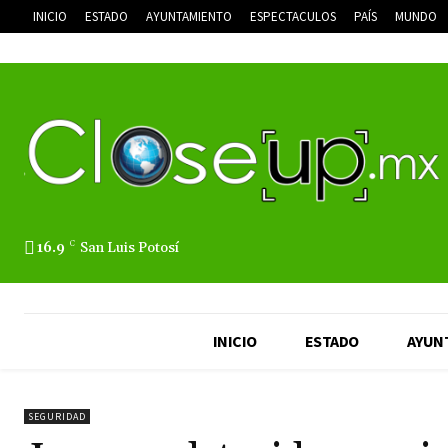
INICIO
ESTADO
AYUNTAMIENTO
ESPECTACULOS
PAÍS
MUNDO
16.9
C
San Luis Potosí
INICIO
ESTADO
AYUN
SEGURIDAD