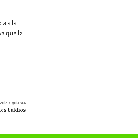
da a la
ya que la
ículo siguiente
tes baldíos