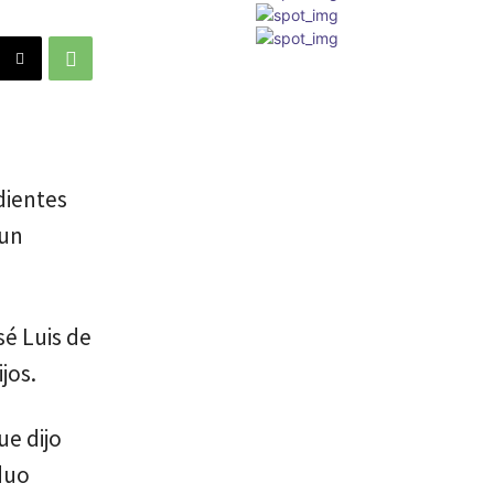
dientes
 un
sé Luis de
jos.
ue dijo
duo