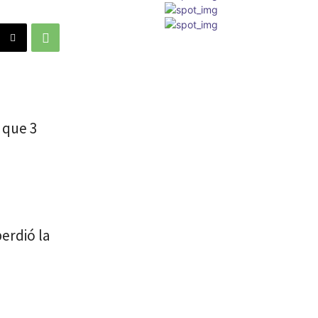
 que 3
erdió la