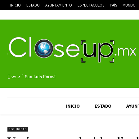
INICIO
ESTADO
AYUNTAMIENTO
ESPECTACULOS
PAÍS
MUNDO
22.2
C
San Luis Potosí
INICIO
ESTADO
AYUN
SEGURIDAD