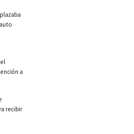
esplazaba
 auto
a
del
tención a
e
a recibir