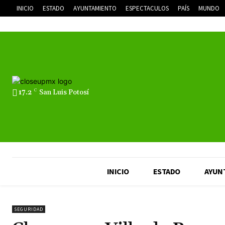
INICIO
ESTADO
AYUNTAMIENTO
ESPECTACULOS
PAÍS
MUNDO
17.2
C
San Luis Potosí
INICIO
ESTADO
AYUN
SEGURIDAD