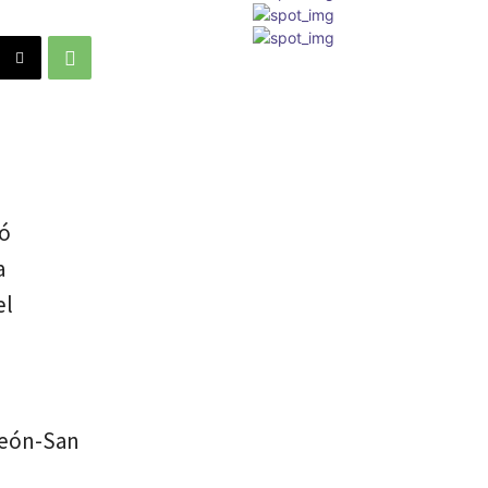
ió
a
el
 León-San