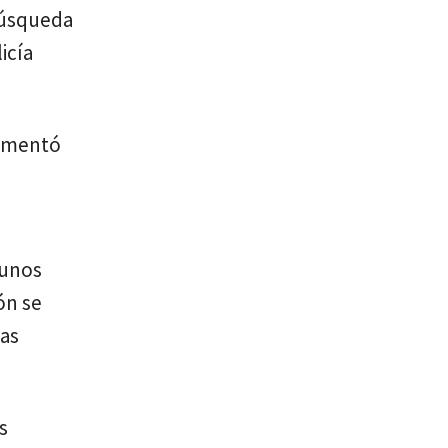
búsqueda
icía
lementó
gunos
ón se
has
s