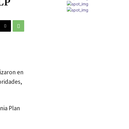
SLP
izaron en
oridades,
nia Plan