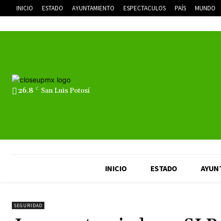
INICIO
ESTADO
AYUNTAMIENTO
ESPECTACULOS
PAÍS
MUNDO
26.8
C
San Luis Potosí
INICIO
ESTADO
AYUN
SEGURIDAD