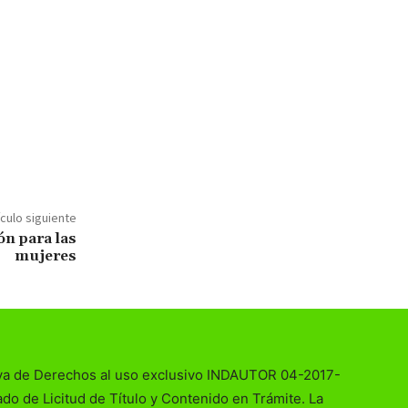
ículo siguiente
n para las
mujeres
va de Derechos al uso exclusivo INDAUTOR 04-2017-
o de Licitud de Título y Contenido en Trámite. La