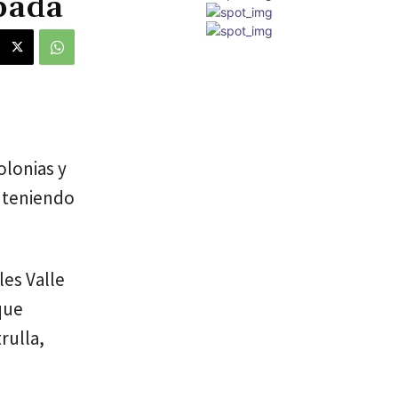
bada
olonias y
onteniendo
les Valle
que
rulla,