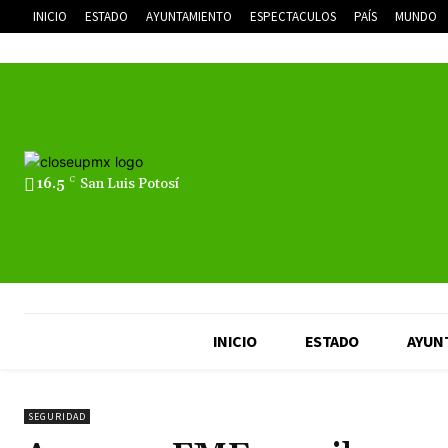
INICIO
ESTADO
AYUNTAMIENTO
ESPECTACULOS
PAÍS
MUNDO
16.5
C
San Luis Potosí
INICIO
ESTADO
AYUN
SEGURIDAD