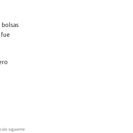
s bolsas
 fue
ero
ículo siguiente