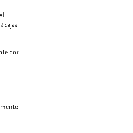
el
9 cajas
ente por
momento