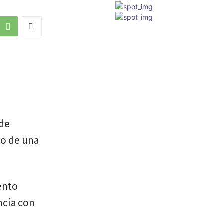
 de
to de una
ento
ncía con