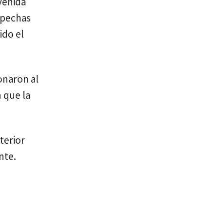
avenida
spechas
ido el
ionaron al
 que la
terior
nte.