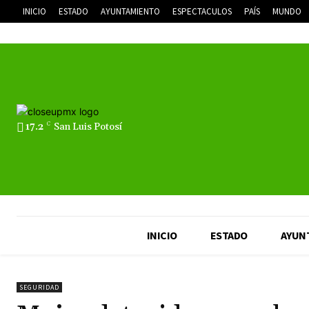
INICIO
ESTADO
AYUNTAMIENTO
ESPECTACULOS
PAÍS
MUNDO
17.2
C
San Luis Potosí
INICIO
ESTADO
AYUN
SEGURIDAD