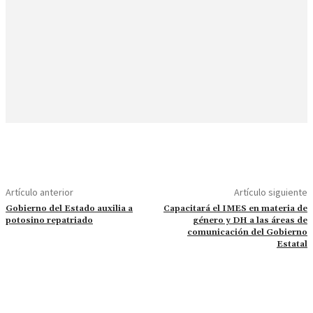
Artículo anterior
Artículo siguiente
Gobierno del Estado auxilia a
Capacitará el IMES en materia de
potosino repatriado
género y DH a las áreas de
comunicación del Gobierno
Estatal