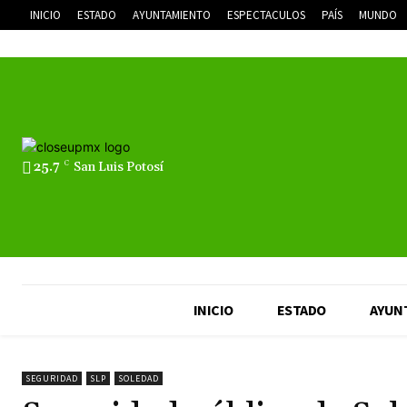
INICIO
ESTADO
AYUNTAMIENTO
ESPECTACULOS
PAÍS
MUNDO
25.7
C
San Luis Potosí
INICIO
ESTADO
AYUN
SEGURIDAD
SLP
SOLEDAD