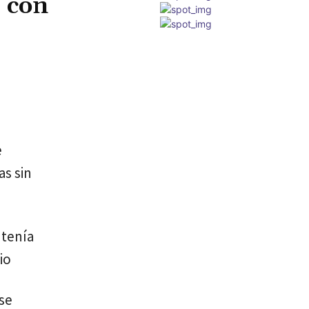
s con
e
as sin
 tenía
io
 se