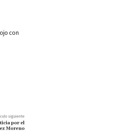
rojo con
ículo siguiente
icia por el
lez Moreno