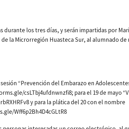
as durante los tres días, y serán impartidas por Mar
e la Microrregión Huasteca Sur, al alumnado de 
la sesión “Prevención del Embarazo en Adolescente
/forms.gle/csLTbj4ufdnwnzfi8; para el 19 de mayo “V
rbRXHRFv8 y para la plática del 20 con el nombre
rms.gle/Wff6p2Bh4D4cGLtR8
 las personas interesadas un correo electrónico, al 