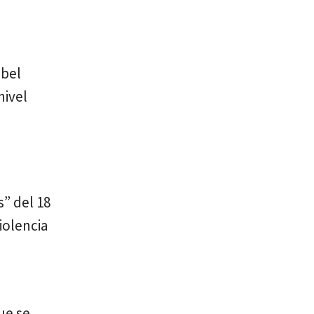
ibel
nivel
s” del 18
iolencia
que se