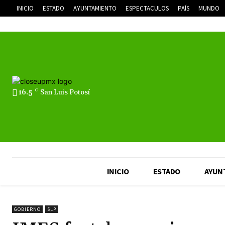
INICIO
ESTADO
AYUNTAMIENTO
ESPECTACULOS
PAÍS
MUNDO
16.5
C
San Luis Potosí
INICIO
ESTADO
AYUN
GOBIERNO
SLP