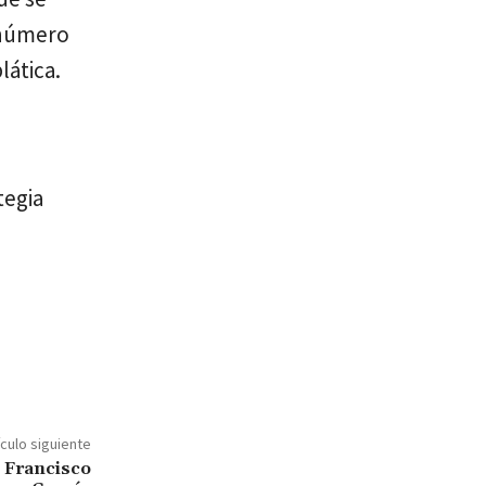
 número
lática.
tegia
ículo siguiente
o Francisco