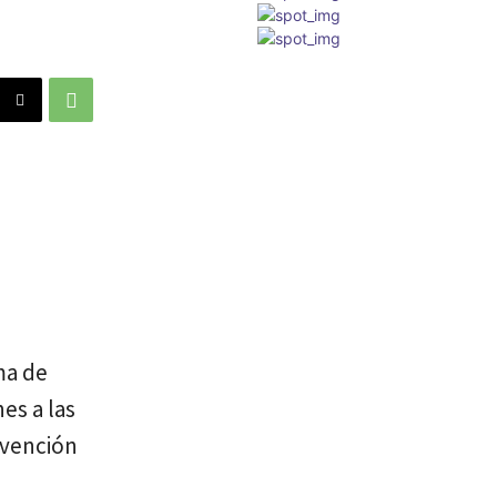
ma de
es a las
evención