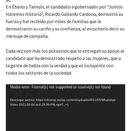
En Ébano y Tamuín, el candidato a gobernador por “Juntos
Haremos Historia”, Ricardo Gallardo Cardona, demostró su
fuerza y fue recibido por miles de familias que le
demostraron su cariño y su confianza, al escucharlo decir su
mensaje de campaña.
Cada vez son más los potosinos que le entregan su apoyo al
candidato que ha demostrado respeto a las mujeres, que a
la gente de habla con la verdad y que es incluyente con
todos los sectores de la sociedad.
R
Media error: Format(s) not supported or source(s) not found
e
Descargar archivo: https://closeup.mx/wp-content/uploads/2021/05/WhatsApp-
p
Video-2021-05-04-at-8.29.06-PM.mp4?_=1
r
o
d