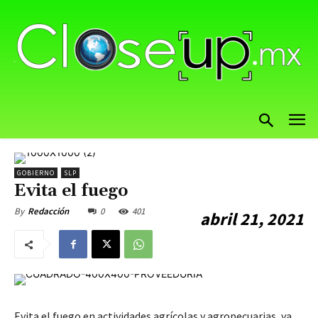
GOBIERNO
SLP
Evita el fuego
0
401
By
Redacción
abril 21, 2021
Evita el fuego en actividades agrícolas y agropecuarias, ya