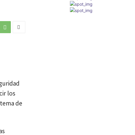
eguridad
ir los
istema de
as