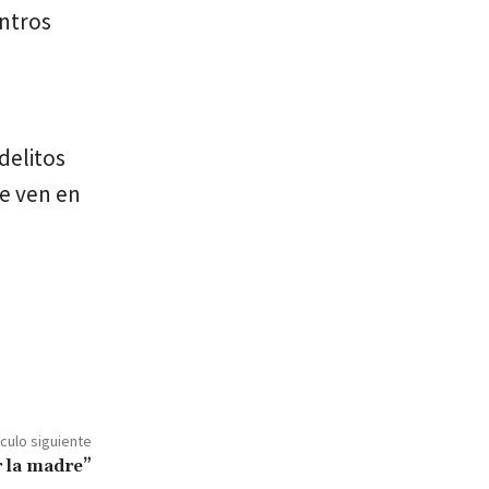
entros
delitos
se ven en
ículo siguiente
r la madre”