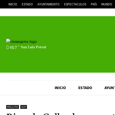
INICIO
ESTADO
AYUNTAMIENTO
ESPECTACULOS
PAÍS
MUNDO
25.7
C
San Luis Potosí
INICIO
ESTADO
AYUN
POLLITO
SLP