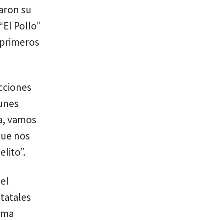
taron su
“El Pollo”
 primeros
acciones
lunes
na, vamos
que nos
lito”.
el
statales
tema