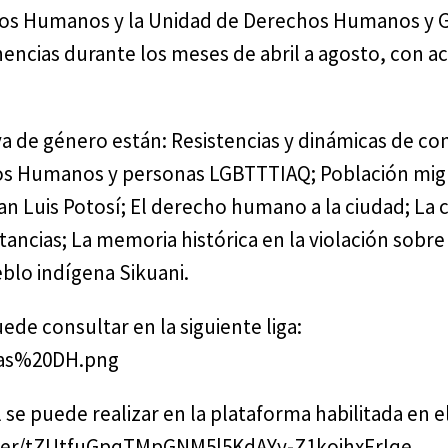
chos Humanos y la Unidad de Derechos Humanos y 
encias durante los meses de abril a agosto, con a
 de género están: Resistencias y dinámicas de con
echos Humanos y personas LGBTTTIAQ; Población mig
n Luis Potosí; El derecho humano a la ciudad; La
stancias; La memoria histórica en la violación sobre
eblo indígena Sikuani.
ede consultar en la siguiente liga:
ias%20DH.png
l se puede realizar en la plataforma habilitada en e
ister/tZUtfuGpqTMpGNM5l5KdAYy-Z1koihxFrIqe