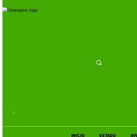
22.7
C
San Luis Potosí
INICIO
ESTADO
AY