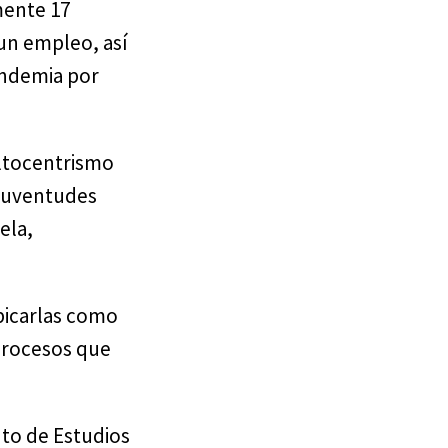
mente 17
un empleo, así
andemia por
ultocentrismo
 juventudes
ela,
bicarlas como
 procesos que
uto de Estudios