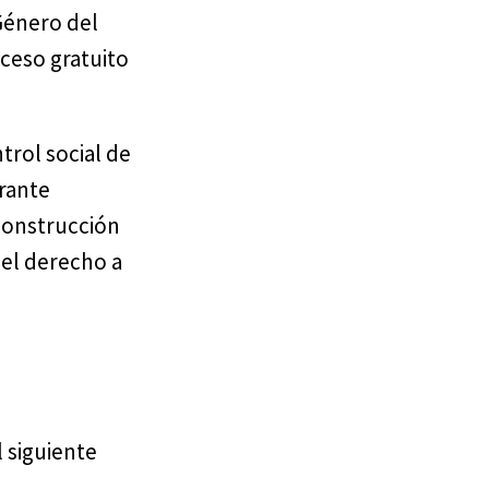
Género del
cceso gratuito
trol social de
rante
 construcción
 el derecho a
l siguiente