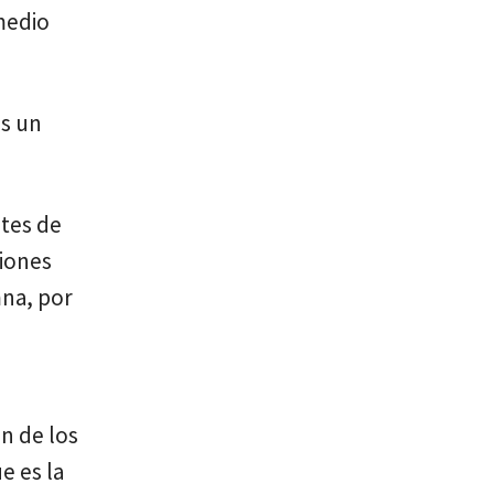
 medio
es un
ntes de
ciones
mna, por
n de los
e es la