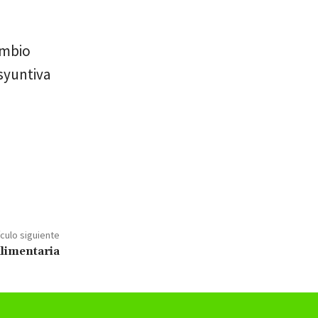
ambio
isyuntiva
ículo siguiente
alimentaria