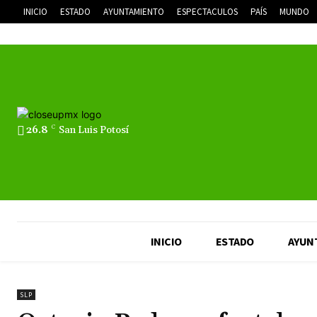
INICIO
ESTADO
AYUNTAMIENTO
ESPECTACULOS
PAÍS
MUNDO
26.8
C
San Luis Potosí
INICIO
ESTADO
AYUN
SLP