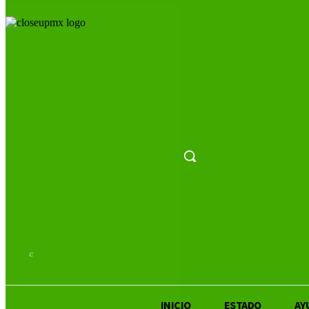
22.7
C
San Luis Potosí
INICIO
ESTADO
AY