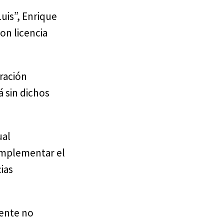
Luis”, Enrique
on licencia
tración
á sin dichos
ual
 implementar el
ias
mente no