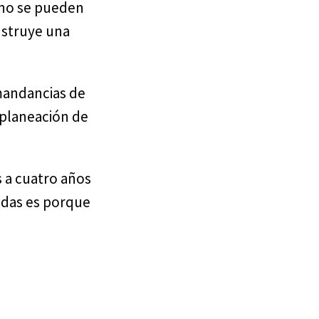
 no se pueden
nstruye una
mandancias de
 planeación de
s a cuatro años
adas es porque