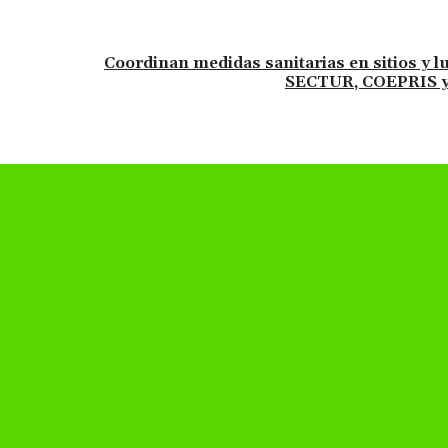
Coordinan medidas sanitarias en sitios y l
SECTUR, COEPRIS y