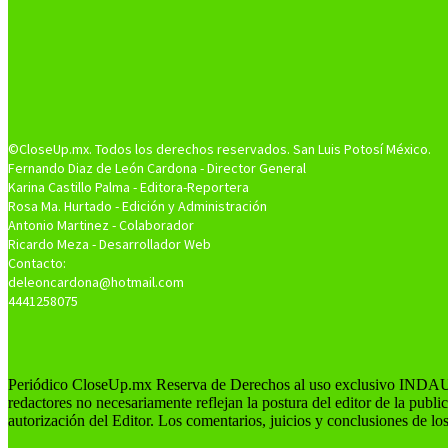
©CloseUp.mx. Todos los derechos reservados. San Luis Potosí México.
Fernando Diaz de León Cardona - Director General
Karina Castillo Palma - Editora-Reportera
Rosa Ma. Hurtado - Edición y Administración
Antonio Martinez - Colaborador
Ricardo Meza - Desarrollador Web
Contacto:
deleoncardona@hotmail.com
4441258075
Periódico CloseUp.mx Reserva de Derechos al uso exclusivo INDAUT
redactores no necesariamente reflejan la postura del editor de la publ
autorización del Editor. Los comentarios, juicios y conclusiones de lo