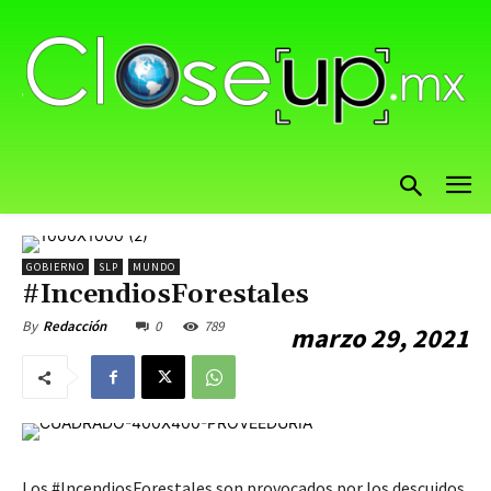
GOBIERNO
SLP
MUNDO
#IncendiosForestales
0
789
By
Redacción
marzo 29, 2021
Los #IncendiosForestales son provocados por los descuidos