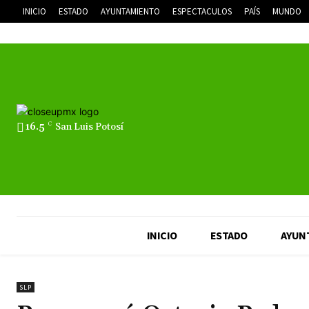
INICIO
ESTADO
AYUNTAMIENTO
ESPECTACULOS
PAÍS
MUNDO
16.5
C
San Luis Potosí
INICIO
ESTADO
AYUN
SLP