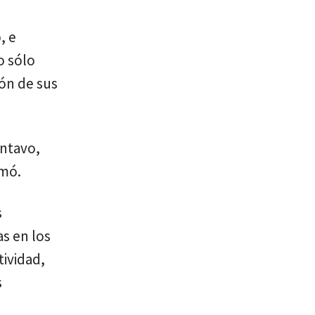
, e
o sólo
ión de sus
entavo,
rmó.
s
as en los
tividad,
s