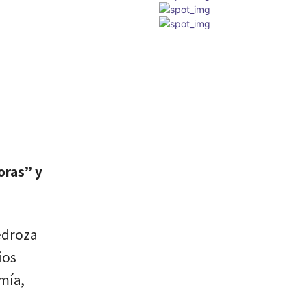
oras” y
Pedroza
ios
mía,