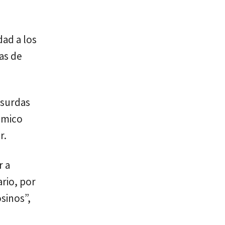
dad a los
as de
bsurdas
ómico
r.
r a
rio, por
osinos”,