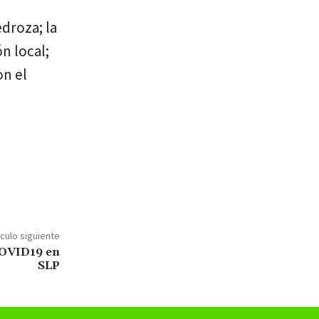
droza; la
n local;
on el
ículo siguiente
COVID19 en
SLP