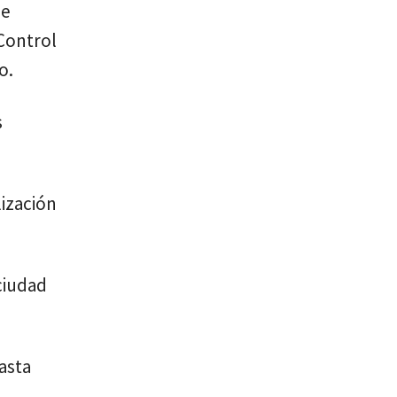
le
 Control
o.
s
lización
ciudad
asta