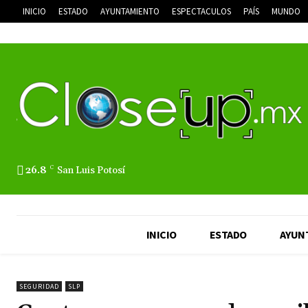
INICIO
ESTADO
AYUNTAMIENTO
ESPECTACULOS
PAÍS
MUNDO
26.8
C
San Luis Potosí
INICIO
ESTADO
AYUN
SEGURIDAD
SLP