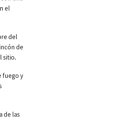
n el
bre del
Rincón de
 sitio.
e fuego y
s
a de las