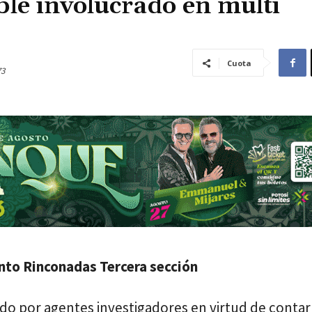
le involucrado en multi
Cuota
73
ento Rinconadas Tercera sección
ado por agentes investigadores en virtud de conta