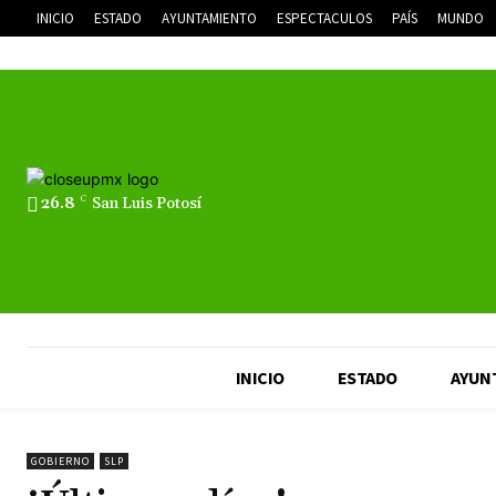
INICIO
ESTADO
AYUNTAMIENTO
ESPECTACULOS
PAÍS
MUNDO
26.8
C
San Luis Potosí
INICIO
ESTADO
AYUN
GOBIERNO
SLP