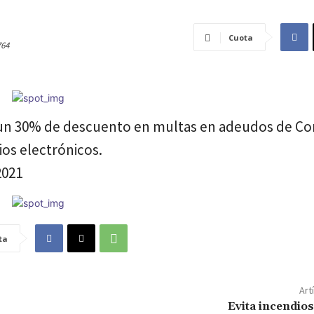
Cuota
764
o un 30% de descuento en multas en adeudos de Co
os electrónicos.
2021
ta
Art
Evita incendios