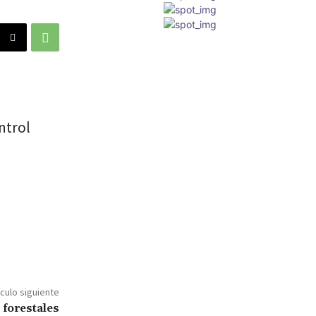
ntrol
ículo siguiente
 forestales