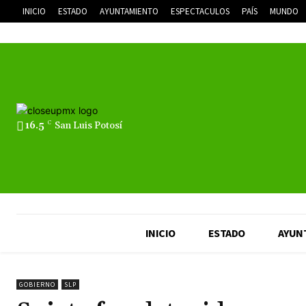
INICIO
ESTADO
AYUNTAMIENTO
ESPECTACULOS
PAÍS
MUNDO
16.5
C
San Luis Potosí
INICIO
ESTADO
AYUN
GOBIERNO
SLP