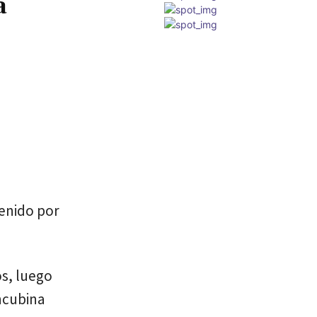
a
tenido por
s, luego
ncubina