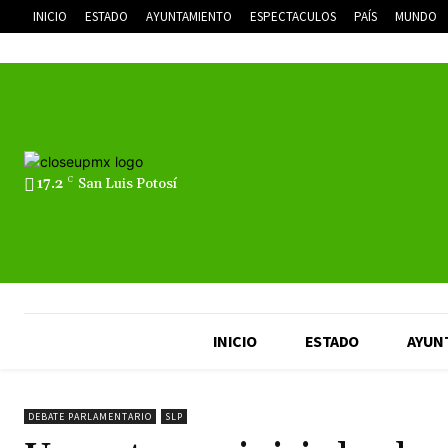
INICIO
ESTADO
AYUNTAMIENTO
ESPECTACULOS
PAÍS
MUNDO
17.2
C
San Luis Potosí
INICIO
ESTADO
AYUN
DEBATE PARLAMENTARIO
SLP