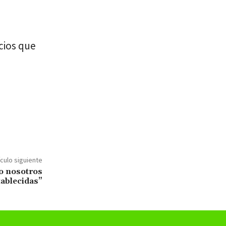
cios que
ículo siguiente
lo nosotros
tablecidas”