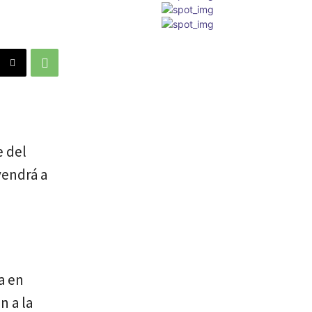
e del
vendrá a
a en
n a la