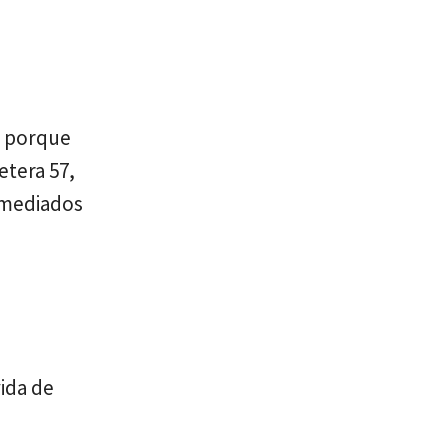
, porque
etera 57,
a mediados
vida de