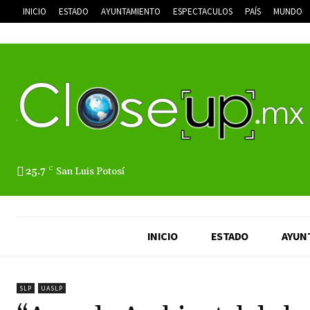
INICIO
ESTADO
AYUNTAMIENTO
ESPECTACULOS
PAÍS
MUNDO
25.7
C
San Luis Potosí
INICIO
ESTADO
AYUN
SLP
UASLP