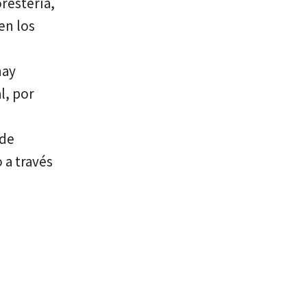
restería,
en los
hay
l, por
 de
 a través