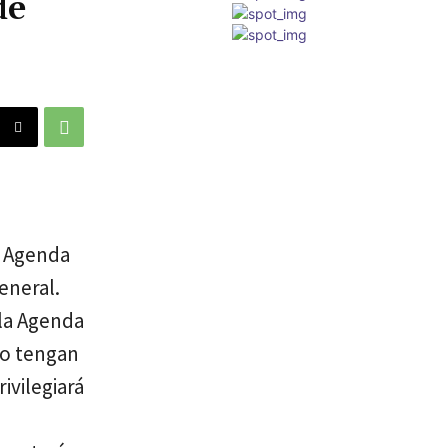
de
a Agenda
eneral.
 la Agenda
no tengan
ivilegiará